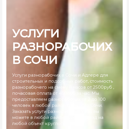
УСЛУГИ
РАЗНОРАБОЧИХ
В СОЧИ
Услуги разнорабочих в Сочи и Адлере для
строительных и подсобных работ, стоимость
разнорабочего на смену 8 часов от 2500руб ,
почасовая оплата от 450руб за час. Мы
предоставляем разнорабочих от 2 до 100
человек в любой район большого Сочи.
Заказать услуги разнорабочих у нас вы
можете в любой район города, выезд на
любой объект круглосуточно.