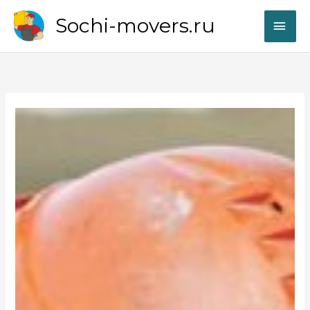
Перейти
Sochi-movers.ru
ГЛА
к
содержимому
МЕ