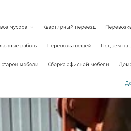
воз мусора
Квартирный переезд
Перевозк
елажные работы
Перевозка вещей
Подъём на 
 старой мебели
Сборка офисной мебели
Демо
До