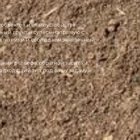
 объектов и благоустройства
ный грунт и супесь напрямую с
а техники и соблюдаем заявленный
вания рельефа, обратной засыпки,
одходящий тип под вашу задачу и